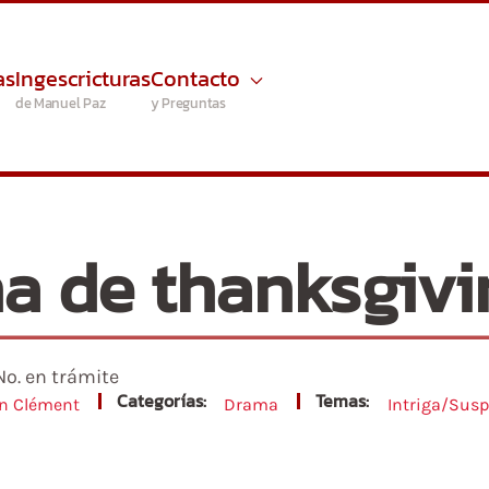
as
Ingescricturas
Contacto
de Manuel Paz
y Preguntas
a de thanksgivi
No. en trámite
Categorías:
Temas:
n Clément
Drama
Intriga/Sus