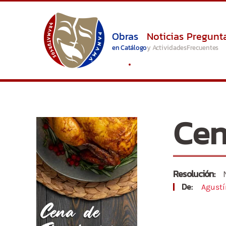
Skip to main content
Obras
Noticias
Pregunt
en Catálogo
y Actividades
Frecuentes
Cen
Resolución:
De:
Agustí