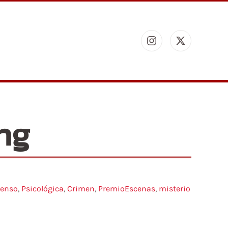
ng
penso
,
Psicológica
,
Crimen
,
PremioEscenas
,
misterio