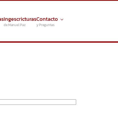
as
Ingescricturas
Contacto
de Manuel Paz
y Preguntas