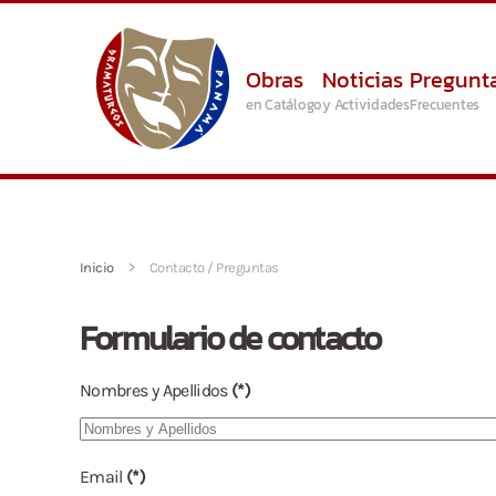
Skip to main content
Obras
Noticias
Pregunt
en Catálogo
y Actividades
Frecuentes
Inicio
Contacto / Preguntas
Formulario de contacto
Nombres y Apellidos
(*)
Email
(*)